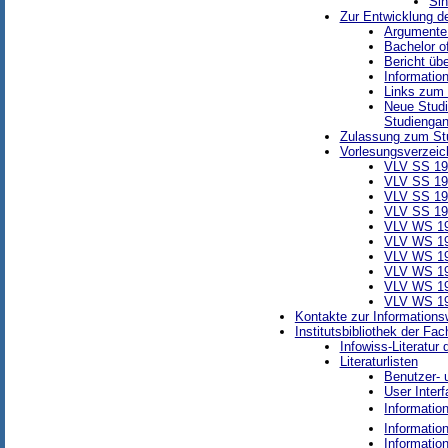
Sin
Zur Entwicklung d
Argumente 
Bachelor o
Bericht üb
Informatio
Links zum 
Neue Studi
Studienga
Zulassung zum Stu
Vorlesungsverzeic
VLV SS 1
VLV SS 1
VLV SS 1
VLV SS 1
VLV WS 19
VLV WS 19
VLV WS 19
VLV WS 19
VLV WS 19
VLV WS 19
Kontakte zur Informations
Institutsbibliothek der Fa
Infowiss-Literatur 
Literaturlisten
Benutzer- 
User Interf
Informatio
Information
Informatio