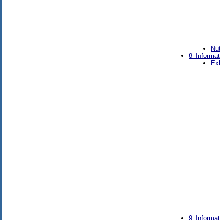
Nu
8. Informa
Exk
9. Informa