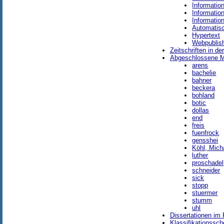
Information
Informati
Informatio
Automatisc
Hypertext
Webpublish
Zeitschriften in de
Abgeschlossene Ma
arens
bachelie
bahner
beckera
bohland
botic
dollas
end
freis
fuenfrock
gensshei
Köhl, Mich
luther
proschadel
schneider
sick
stopp
stuermer
stumm
uhl
Dissertationen im
Klassifikationssch