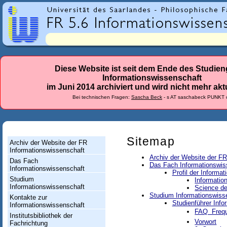
r
l
a
n
d
Diese Website ist seit dem Ende des Studie
Informationswissenschaft
e
im Juni 2014 archiviert und wird nicht mehr aktu
s
Bei technischen Fragen:
Sascha Beck
- s AT saschabeck PUNKT 
-
F
a
Sitemap
Archiv der Website der FR
Informationswissenschaft
c
Archiv der Website der FR
Das Fach
Das Fach Informationswis
h
Informationswissenschaft
Profil der Informa
Studium
Informatio
r
Informationswissenschaft
Science de
Studium Informationswiss
i
Kontakte zur
Studienführer Inf
Informationswissenschaft
c
FAQ  Freq
Institutsbibliothek der
Vorwort
Fachrichtung