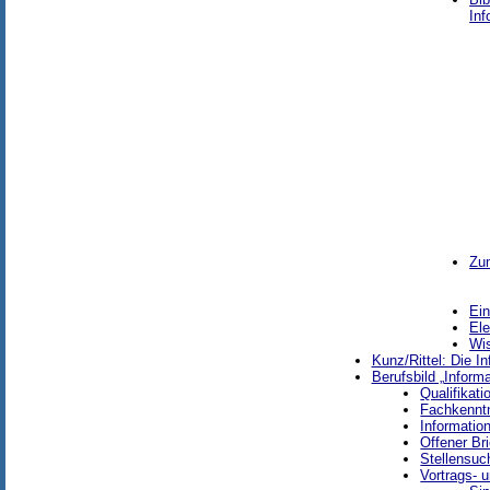
Inf
Zu
Ei
Ele
Wis
Kunz/Rittel: Die I
Berufsbild „Inform
Qualifikat
Fachkenntn
Informatio
Offener Br
Stellensuc
Vortrags- 