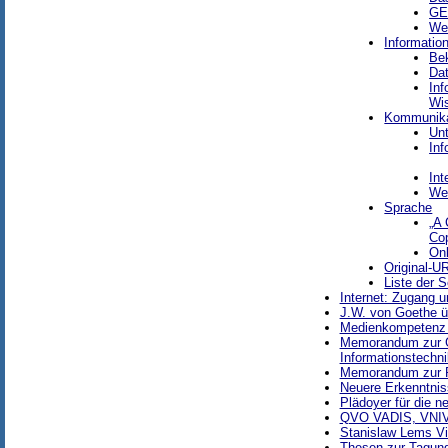
G
Wel
Informatio
Be
Da
Inf
Wi
Kommunika
Unt
In
Int
We
Sprache
„A 
Co
Onl
Original-U
Liste der 
Internet: Zugang 
J.W. von Goethe ü
Medienkompetenz u
Memorandum zur Ge
Informationstechni
Memorandum zur R
Neuere Erkenntnis
Plädoyer für die 
QVO VADIS, VNI
Stanislaw Lems Vi
Thesen zur Tagung 