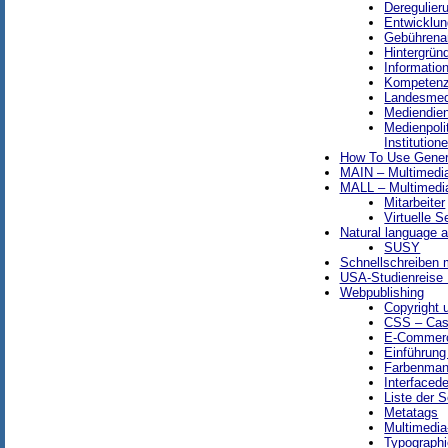
Deregulier
Entwicklun
Gebührena
Hintergrün
Informatio
Kompetenzs
Landesmed
Mediendien
Medienpoli
Institution
How To Use Gener
MAIN – Multimedi
MALL – Multimedia
Mitarbeiter
Virtuelle 
Natural language a
SUSY
Schnellschreiben
USA-Studienreise
Webpublishing
Copyright 
CSS – Cas
E-Commer
Einführung
Farbenma
Interfaced
Liste der 
Metatags
Multimedia
Typographi