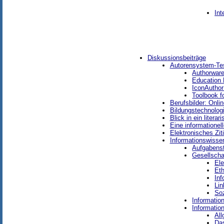
Int
Diskussionsbeiträge
Autorensystem-Te
Authorware
Education 
IconAuthor
Toolbook f
Berufsbilder: Onli
Bildungstechnolog
Blick in ein literar
Eine informationel
Elektronisches Zit
Informationswisse
Aufgabenst
Gesellscha
Ele
Eth
Inf
Lin
Soz
Informati
Informatio
Al
Da