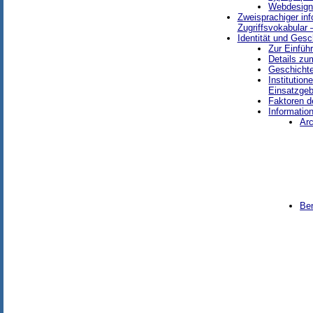
Webdesig
Zweisprachiger inf
Zugriffsvokabular 
Identität und Gesc
Zur Einführ
Details zu
Geschichte
Institutio
Einsatzgeb
Faktoren de
Informatio
Arc
Be