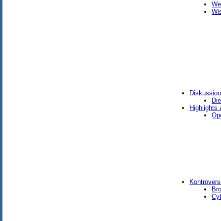
We
Wis
Diskussion
Die
Highlights
Op
Kontrover
Bro
Cyb