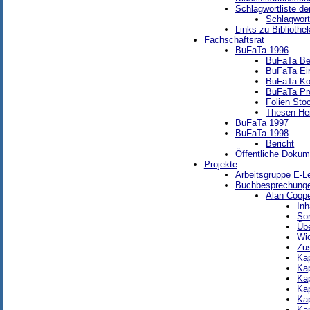
Schlagwortliste de
Schlagwort
Links zu Bibliothe
Fachschaftsrat
BuFaTa 1996
BuFaTa Be
BuFaTa Ei
BuFaTa Ko
BuFaTa P
Folien Sto
Thesen Hei
BuFaTa 1997
BuFaTa 1998
Bericht
Öffentliche Doku
Projekte
Arbeitsgruppe E-L
Buchbesprechung
Alan Coope
Inh
So
Übe
Wic
Zu
Kap
Kap
Kap
Kap
Kap
Kap