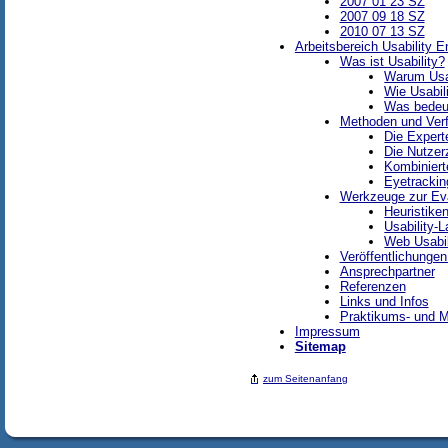
2007 01 23 SZ
2007 09 18 SZ
2010 07 13 SZ
Arbeitsbereich Usability E
Was ist Usability?
Warum Usa
Wie Usabil
Was bedeut
Methoden und Ver
Die Expert
Die Nutzer
Kombiniert
Eyetrackin
Werkzeuge zur Eva
Heuristike
Usability-L
Web Usabil
Veröffentlichunge
Ansprechpartner
Referenzen
Links und Infos
Praktikums- und M
Impressum
Sitemap
zum Seitenanfang