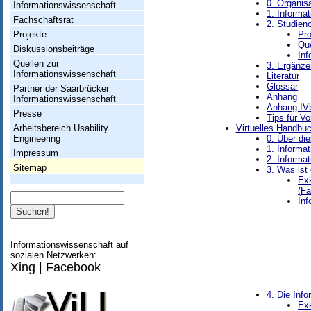
h
0. Organis
Informationswissenschaft
1. Informa
t
Fachschaftsrat
2. Studien
Projekte
Pr
u
Que
Diskussionsbeiträge
Inf
n
Quellen zur
3. Ergänze
Informationswissenschaft
Literatur
g
Glossar
Partner der Saarbrücker
Anhang
Informationswissenschaft
I
Anhang IVb
Presse
Tips für V
n
Arbeitsbereich Usability
Virtuelles Handbu
Engineering
0. Über di
f
1. Informa
Impressum
2. Informa
o
Sitemap
3. Was ist
r
Exk
(Fa
Suche
m
Inf
a
t
Informationswissenschaft auf
sozialen Netzwerken:
i
Xing
|
Facebook
o
4. Die Info
n
Ex