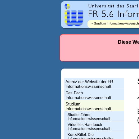
r
l
a
Studium Informationswissensch
n
d
Diese We
e
s
-
F
Archiv der Website der FR
a
Informationswissenschaft
Das Fach
c
Informationswissenschaft
h
Studium
Informationswissenschaft
r
Studienführer
Informationswissenschaft
i
Virtuelles Handbuch
Informationswissenschaft
c
Kunz/Rittel: Die
Informationswissenschaften