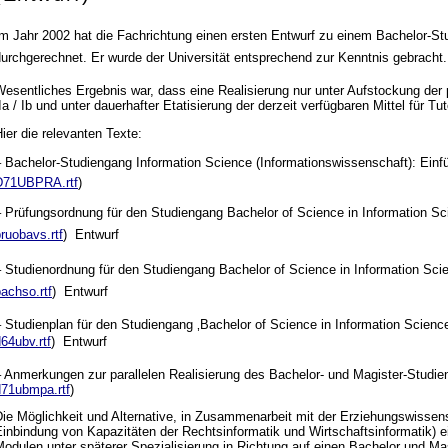
m Jahr 2002 hat die Fachrichtung einen ersten Entwurf zu einem Bachelor-Stud
durchgerechnet. Er wurde der Universität entsprechend zur Kenntnis gebracht.
esentliches Ergebnis war, dass eine Realisierung nur unter Aufstockung der
Ia / Ib und unter dauerhafter Etatisierung der derzeit verfügbaren Mittel für Tu
ier die relevanten Texte:
 Bachelor-Studiengang Information Science (Informationswissenschaft): Einf
D71UBPRA.rtf
)
 Prüfungsordnung für den Studiengang Bachelor of Science in Information Sci
ruobavs.rtf
)  Entwurf 
 Studienordnung für den Studiengang Bachelor of Science in Information Scie
achso.rtf
)  Entwurf 
 Studienplan für den Studiengang ‚Bachelor of Science in Information Science
64ubv.rtf
)  Entwurf 
– Anmerkungen zur parallelen Realisierung des Bachelor- und Magister-Studie
d71ubmpa.rtf
)
ie Möglichkeit und Alternative, in Zusammenarbeit mit der Erziehungswissensc
Einbindung von Kapazitäten der Rechtsinformatik und Wirtschaftsinformatik) 
odulen unter späterer Spezialisierung in Richtung auf einen Bachelor und Mas