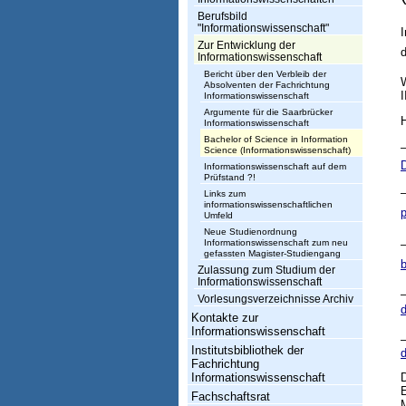
h
Berufsbild
t
"Informationswissenschaft"
I
Zur Entwicklung der
u

Informationswissenschaft
Bericht über den Verbleib der
n
W
Absolventen der Fachrichtung
I
Informationswissenschaft
g
Argumente für die Saarbrücker
H
Informationswissenschaft
I
Bachelor of Science in Information
–
Science (Informationswissenschaft)
n
Informationswissenschaft auf dem
Prüfstand ?!
f
–
Links zum
informationswissenschaftlichen
o
p
Umfeld
Neue Studienordnung
r
–
Informationswissenschaft zum neu
gefassten Magister-Studiengang
m
b
Zulassung zum Studium der
Informationswissenschaft
a
–
Vorlesungsverzeichnisse Archiv
d
t
Kontakte zur
Informationswissenschaft
i
Institutsbibliothek der
Fachrichtung
o
Informationswissenschaft
D
n
Fachschaftsrat
M