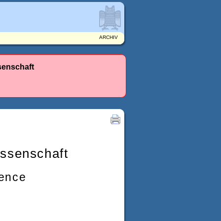
ARCHIV
senschaft
issenschaft
ience