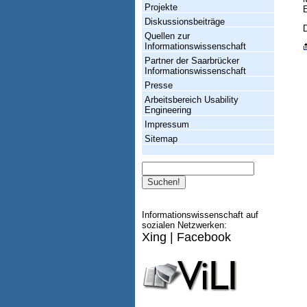
Projekte
E
s
Diskussionsbeiträge
w
Quellen zur
Informationswissenschaft
i
Partner der Saarbrücker
s
Informationswissenschaft
Presse
s
Arbeitsbereich Usability
e
Engineering
Impressum
n
Sitemap
s
Suche
c
h
a
Informationswissenschaft auf
sozialen Netzwerken:
f
Xing
|
Facebook
t