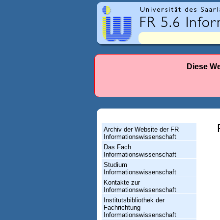
r
l
a
n
d
Diese We
e
s
-
F
Archiv der Website der FR
a
Informationswissenschaft
Das Fach
c
Informationswissenschaft
h
Studium
Informationswissenschaft
r
Kontakte zur
Informationswissenschaft
i
Institutsbibliothek der
c
Fachrichtung
Informationswissenschaft