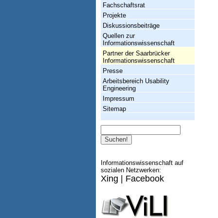
h
Fachschaftsrat
t
Projekte
Diskussionsbeiträge
u
Quellen zur
n
Informationswissenschaft
Partner der Saarbrücker
g
Informationswissenschaft
I
Presse
Arbeitsbereich Usability
n
Engineering
f
Impressum
Sitemap
o
r
Suche
m
a
Informationswissenschaft auf
t
sozialen Netzwerken:
Xing
|
Facebook
i
o
n