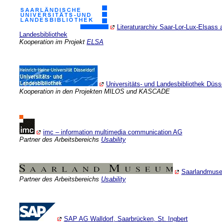
Literaturarchiv Saar-Lor-Lux-Elsass 
Landesbibliothek
Kooperation im Projekt
ELSA
Universitäts- und Landesbibliothek Düss
Kooperation in den Projekten MILOS und KASCADE
imc – information multimedia communication AG
Partner des Arbeitsbereichs
Usability
Saarlandmus
Partner des Arbeitsbereichs
Usability
SAP AG Walldorf, Saarbrücken, St. Ingbert