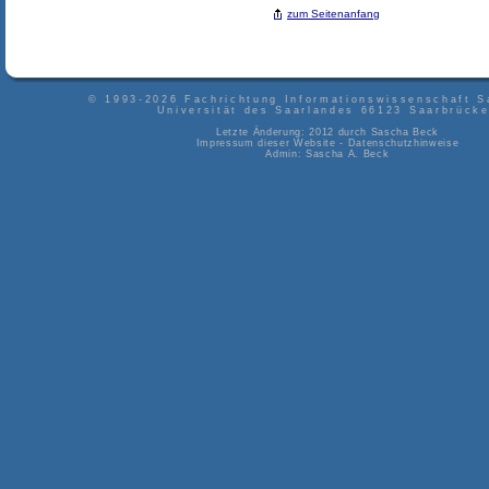
zum Seitenanfang
© 1993-2026
Fachrichtung Informationswissenschaft S
Universität des Saarlandes
66123
Saarbrück
Letzte Änderung: 2012 durch
Sascha Beck
Impressum dieser Website
-
Datenschutzhinweise
Admin:
Sascha A. Beck