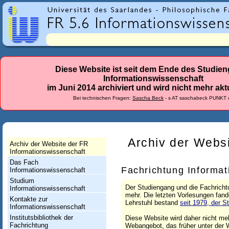
r
l
a
n
d
Diese Website ist seit dem Ende des Studie
Informationswissenschaft
e
im Juni 2014 archiviert und wird nicht mehr aktu
s
Bei technischen Fragen:
Sascha Beck
- s AT saschabeck PUNKT 
-
F
a
Archiv der Webs
Archiv der Website der FR
Informationswissenschaft
c
Das Fach
h
Fachrichtung Informa
Informationswissenschaft
Studium
r
Der Studiengang und die Fachrichtu
Informationswissenschaft
mehr. Die letzten Vorlesungen fand
i
Kontakte zur
Lehrstuhl bestand
seit 1979, der S
Informationswissenschaft
c
Institutsbibliothek der
Diese Website wird daher nicht me
Fachrichtung
Webangebot, das früher unter der W