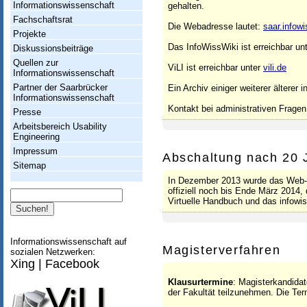
h
Informationswissenschaft
gehalten.
t
Fachschaftsrat
Die Webadresse lautet:
saar.infowi
Projekte
u
Das InfoWissWiki ist erreichbar un
Diskussionsbeiträge
n
Quellen zur
ViLI ist erreichbar unter
vili.de
Informationswissenschaft
g
Partner der Saarbrücker
Ein Archiv einiger weiterer älterer
Informationswissenschaft
I
Kontakt bei administrativen Frage
Presse
n
Arbeitsbereich Usability
Engineering
f
Impressum
Abschaltung nach 20 
o
Sitemap
r
In Dezember 2013 wurde das Web-En
offiziell noch bis Ende März 2014,
Suche
m
Virtuelle Handbuch und das info
a
t
Informationswissenschaft auf
Magisterverfahren
sozialen Netzwerken:
i
Xing
|
Facebook
o
Klausurtermine
: Magisterkandida
der Fakultät teilzunehmen. Die Ter
n