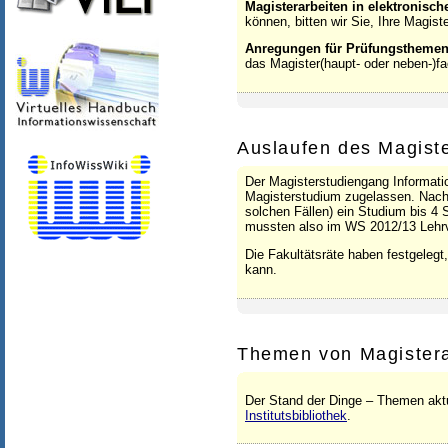
Magisterarbeiten in elektronisc
s
können, bitten wir Sie, Ihre Magist
w
Anregungen für Prüfungstheme
das Magister(haupt- oder neben-)f
i
s
s
Auslaufen des Magist
e
Der Magisterstudiengang Informati
n
Magisterstudium zugelassen. Nach 
solchen Fällen) ein Studium bis 4 
s
mussten also im WS 2012/13 Lehrv
c
Die Fakultätsräte haben festgelegt
kann.
h
a
f
Themen von Magistera
t
Der Stand der Dinge – Themen aktue
Institutsbibliothek
.