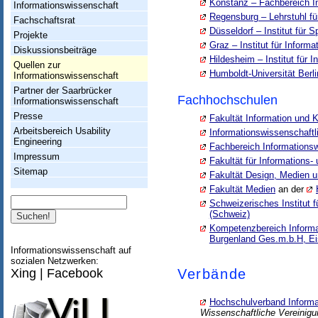
h
Konstanz – Fachbereich I
Informationswissenschaft
Regensburg – Lehrstuhl fü
t
Fachschaftsrat
Düsseldorf – Institut für 
Projekte
u
Graz – Institut für Inform
Diskussionsbeiträge
Hildesheim – Institut für 
n
Quellen zur
Humboldt-Universität Berli
Informationswissenschaft
g
Partner der Saarbrücker
Fachhochschulen
Informationswissenschaft
I
Presse
Fakultät Information und
n
Arbeitsbereich Usability
Informationswissenschaft
Engineering
f
Fachbereich Informations
Impressum
Fakultät für Information
o
Sitemap
Fakultät Design, Medien u
r
Fakultät Medien
an der
Suche
Schweizerisches Institut 
m
(Schweiz)
a
Kompetenzbereich Inform
Burgenland Ges.m.b.H, Eis
t
Informationswissenschaft auf
sozialen Netzwerken:
i
Verbände
Xing
|
Facebook
o
Hochschulverband Informa
n
Wissenschaftliche Vereinigu