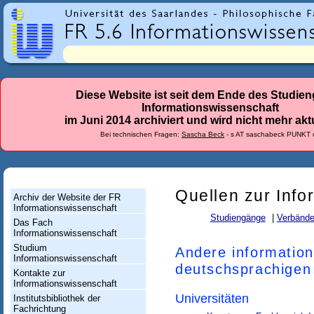
r
l
a
n
d
Diese Website ist seit dem Ende des Studie
Informationswissenschaft
e
im Juni 2014 archiviert und wird nicht mehr aktu
s
Bei technischen Fragen:
Sascha Beck
- s AT saschabeck PUNKT 
-
F
a
Quellen zur Info
Archiv der Website der FR
Informationswissenschaft
c
Studiengänge
Verbänd
Das Fach
h
Informationswissenschaft
Studium
Andere information
r
Informationswissenschaft
deutschsprachige
i
Kontakte zur
Informationswissenschaft
c
Universitäten
Institutsbibliothek der
Fachrichtung