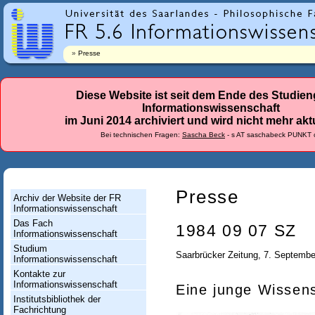
r
l
a
Presse
n
d
Diese Website ist seit dem Ende des Studie
Informationswissenschaft
e
im Juni 2014 archiviert und wird nicht mehr aktu
s
Bei technischen Fragen:
Sascha Beck
- s AT saschabeck PUNKT 
-
F
a
Presse
Archiv der Website der FR
Informationswissenschaft
c
Das Fach
1984 09 07 SZ
h
Informationswissenschaft
Studium
r
Saarbrücker Zeitung, 7. Septembe
Informationswissenschaft
i
Kontakte zur
Informationswissenschaft
Eine junge Wissen
c
Institutsbibliothek der
Fachrichtung