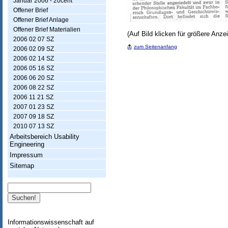
Januar 2006 - 20cent
s
Offener Brief
Offener Brief Anlage
w
Offener Brief Materialien
(Auf Bild klicken für größere Anze
i
2006 02 07 SZ
zum Seitenanfang
2006 02 09 SZ
s
2006 02 14 SZ
s
2006 05 16 SZ
2006 06 20 SZ
e
2006 08 22 SZ
n
2006 11 21 SZ
2007 01 23 SZ
s
2007 09 18 SZ
c
2010 07 13 SZ
Arbeitsbereich Usability
h
Engineering
a
Impressum
Sitemap
f
t
Suche
Informationswissenschaft auf