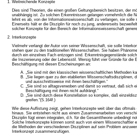
Weitreichende Konzepte
Dies sind Theorien, die einen großen Geltungsbereich besitzen, der mög
unabhängig ist. Zu solchen Erkenntnissen gelangen vornehmlich die N
lehnt es ab, von der Informationswissenschaft zu verlangen, sie solle 
Einerseits hält er die Disziplin für noch zu jung, andererseits bezweife
solcher Konzepte für den Bereich der Informationswissenschaft generel
Interkonzepte
Vielmehr verlangt der Autor von seiner Wissenschaft, sie solle Interk
stehen quer zu den traditionellen Wissenschaften. Sie haben Phänom
durch ein einzelnes Fach entzogen sind. Erkenntnisgegenstände solche
die Inszenierung oder der Lebensstil. Wersig führt vier Gründe für die
Beschäftigung mit diesen Erscheinungen an:
„Sie sind mit den klassischen wissenschaftlichen Methoden kau
„Sie liegen quer zu den etablierten Wissenschaftsdisziplinen, d
und ausschnittsweise mit ihnen beschäftigen.“
„Sie sind so alltagsverwoben und damit so vertraut, daß sich e
Beschäftigung mit ihnen nicht aufdrängt.“
„Sie sind durch diese Konstellation so komplex, daß einzeldiszi
greifen.“(S.164f.)
Wie diese Auflistung zeigt, gehen Interkonzepte weit über das oftmals g
hinaus. Sie entstehen nicht aus einem Zusammenarbeiten von versch
Disziplin fügt einen integralen, d.h. für die Gesamttheorie unbedingt n
Solche Interkonzepte können somit auch von einem Wissenschaftler ers
die Methoden der verschiedenen Disziplinen auf sein Problem anzuwen
Interkonzept zusammenzufügen.