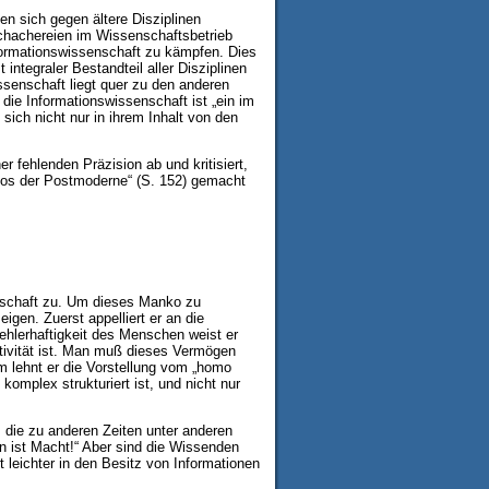
en sich gegen ältere Disziplinen
Schachereien im Wissenschaftsbetrieb
formationswissenschaft zu kämpfen. Dies
integraler Bestandteil aller Disziplinen
ssenschaft liegt quer zu den anderen
die Informationswissenschaft ist „ein im
 sich nicht nur in ihrem Inhalt von den
r fehlenden Präzision ab und kritisiert,
hos der Postmoderne“ (S. 152) gemacht
nschaft zu. Um dieses Manko zu
gen. Zuerst appelliert er an die
hlerhaftigkeit des Menschen weist er
eativität ist. Man muß dieses Vermögen
 lehnt er die Vorstellung vom „homo
omplex strukturiert ist, und nicht nur
, die zu anderen Zeiten unter anderen
n ist Macht!“ Aber sind die Wissenden
leichter in den Besitz von Informationen