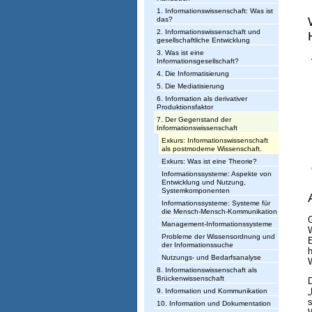
h
1. Informationswissenschaft: Was ist
t
das?
2. Informationswissenschaft und
u
gesellschaftliche Entwicklung
3. Was ist eine
n
Informationsgesellschaft?
4. Die Informatisierung
g
5. Die Mediatisierung
I
6. Information als derivativer
Produktionsfaktor
n
7. Der Gegenstand der
Informationswissenschaft
f
Exkurs: Informationswissenschaft
als postmoderne Wissenschaft.
o
Exkurs: Was ist eine Theorie?
Informationssysteme: Aspekte von
r
Entwicklung und Nutzung,
Systemkomponenten
m
Informationssysteme: Systeme für
die Mensch-Mensch-Kommunikation
G
a
Management-Informationssysteme
W
Probleme der Wissensordnung und
E
t
der Informationssuche
h
Nutzungs- und Bedarfsanalyse
i
8. Informationswissenschaft als
Brückenwissenschaft
D
o
„
9. Information und Kommunikation
s
n
10. Information und Dokumentation