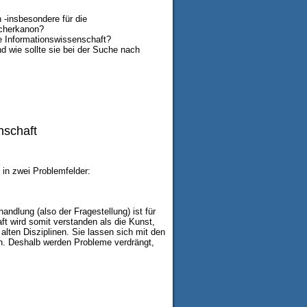
 -insbesondere für die
Fächerkanon?
e Informationswissenschaft?
d wie sollte sie bei der Suche nach
nschaft
n in zwei Problemfelder:
andlung (also der Fragestellung) ist für
t wird somit verstanden als die Kunst,
alten Disziplinen. Sie lassen sich mit den
n. Deshalb werden Probleme verdrängt,