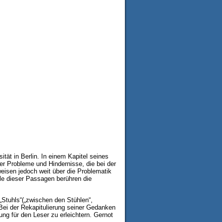
ität in Berlin. In einem Kapitel seines
er Probleme und Hindernisse, die bei der
weisen jedoch weit über die Problematik
ile dieser Passagen berühren die
 „Stuhls“(„zwischen den Stühlen“,
 Bei der Rekapitulierung seiner Gedanken
ung für den Leser zu erleichtern. Gernot