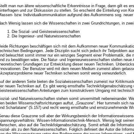
tellt man nun ältere wissenschaftliche Erkenntnisse in Frage, dann gilt es er
interfragen und zur Diskussion zu stellen. So erscheint die Einteilung von K
Massen- bzw. Individualkommunikation aufgrund des Aufkommens sog. neuer M
ach Wersig lassen sich die Wissenschaften in zwei Grundrichtungen, in zwei 
Die Sozial- und Geisteswissenschaften
Die Ingenieur- und Naturwissenschaften
Beide Richtungen beschäftigen sich mit dem Aufkommen neuer Kommunikations
technischen Bedingungen. Jede Disziplin sucht sich jedoch ihr Teilproblem
und beleuchtet somit immer nur ein winziges Segment einer Problematik, die 
nd zu bewältigen wäre. Die Natur- und Ingenieurwissenschaften stellen neue 
theoretischen Grundlagen zur Entwicklung dieser neuen Techniken. Unberücksi
Innovationen. Der Benutzer wird mit dem neuen Medium zumeist allein gelasse
Akzeptanzprobleme neuer Techniken scheinen somit wenig verwunderlich.
Auf der anderen Seite bieten die Sozialwissenschaften zumeist nur Kritikmus
der neuen Techniken auf. Es gibt wenig ernsthafte Technikfolgenabschätzung 
Geisteswissenschaften Anleitungen zum konstruktivem Umgang mit technisc
ozial- und Naturwissenschaften stehen somit unvermittelt nebeneinander. We
den beiden Wissenschaftsrichtungen auftut, „Grauzone“. Hier tummeln sich na
und Scharlatane“ (S.157) und recht wenig ernsthafte und ernstzunehmende Wi
Genau diese Grauzone soll aber der Wirkungsbereich der Informationswissensc
Spannungsverhältnis: Wissen-Informationstechnik-Mensch. Wersig legt seinen 
Menschen, also auf die Technikfolgenabschätzung. Somit erhält die Informat
ozial- als zu den Naturwissenschaften. Folglich definiert der Autor die Infor
von der Wissensnutzung unter den Bedingungen der neuen Informations- und 