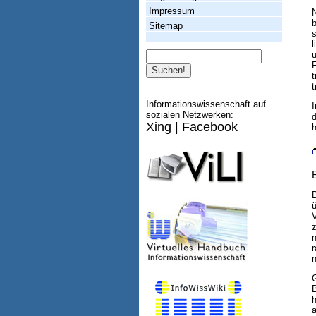
Impressum
N
Sitemap
l
Suche
u
F
t
t
Informationswissenschaft auf
I
sozialen Netzwerken:
Xing
|
Facebook
h
ü
z
r
G
a