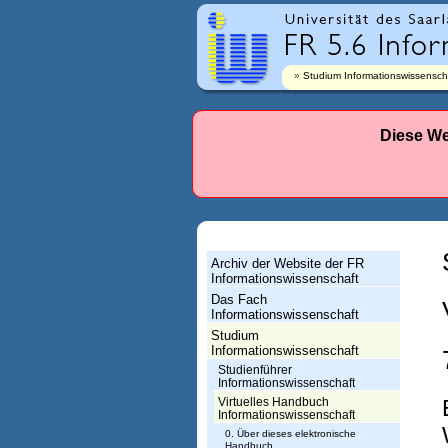
r
l
a
Studium Informationswissensch
n
d
Diese We
e
s
-
F
Archiv der Website der FR
a
Informationswissenschaft
Das Fach
c
Informationswissenschaft
h
Studium
Informationswissenschaft
r
Studienführer
Informationswissenschaft
i
Virtuelles Handbuch
Informationswissenschaft
c
0. Über dieses elektronische
Handbuch