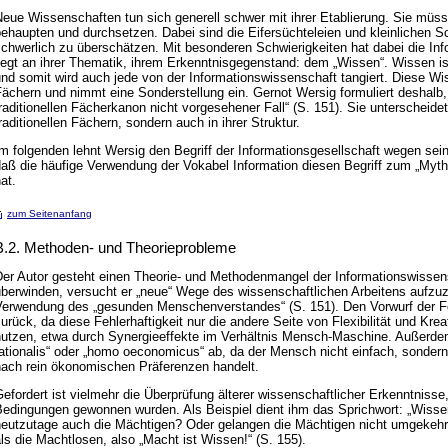
eue Wissenschaften tun sich generell schwer mit ihrer Etablierung. Sie müss
behaupten und durchsetzen. Dabei sind die Eifersüchteleien und kleinlichen 
schwerlich zu überschätzen. Mit besonderen Schwierigkeiten hat dabei die In
iegt an ihrer Thematik, ihrem Erkenntnisgegenstand: dem „Wissen“. Wissen ist 
nd somit wird auch jede von der Informationswissenschaft tangiert. Diese Wi
ächern und nimmt eine Sonderstellung ein. Gernot Wersig formuliert deshalb, 
raditionellen Fächerkanon nicht vorgesehener Fall“ (S. 151). Sie unterscheidet
raditionellen Fächern, sondern auch in ihrer Struktur.
m folgenden lehnt Wersig den Begriff der Informationsgesellschaft wegen seine
daß die häufige Verwendung der Vokabel Information diesen Begriff zum „Myt
at.
zum Seitenanfang
B.2. Methoden- und Theorieprobleme
Der Autor gesteht einen Theorie- und Methodenmangel der Informationswisse
berwinden, versucht er „neue“ Wege des wissenschaftlichen Arbeitens aufzuzei
Verwendung des „gesunden Menschenverstandes“ (S. 151). Den Vorwurf der Fe
urück, da diese Fehlerhaftigkeit nur die andere Seite von Flexibilität und Kr
nutzen, etwa durch Synergieeffekte im Verhältnis Mensch-Maschine. Außerdem
ationalis“ oder „homo oeconomicus“ ab, da der Mensch nicht einfach, sondern k
nach rein ökonomischen Präferenzen handelt.
efordert ist vielmehr die Überprüfung älterer wissenschaftlicher Erkenntnisse
Bedingungen gewonnen wurden. Als Beispiel dient ihm das Sprichwort: „Wisse
heutzutage auch die Mächtigen? Oder gelangen die Mächtigen nicht umgekehrt 
ls die Machtlosen, also „Macht ist Wissen!“ (S. 155).