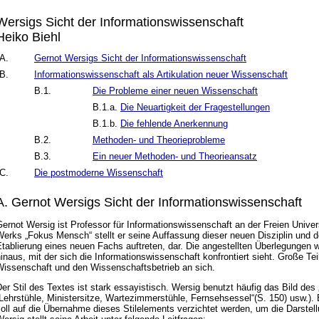
Wersigs Sicht der Informationswissenschaft
Heiko Biehl
A.
Gernot Wersigs Sicht der Informationswissenschaft
B.
Informationswissenschaft als Artikulation neuer Wissenschaft
B.1.
Die Probleme einer neuen Wissenschaft
B.1.a.
Die Neuartigkeit der Fragestellungen
B.1.b.
Die fehlende Anerkennung
B.2.
Methoden- und Theorieprobleme
B.3.
Ein neuer Methoden- und Theorieansatz
C.
Die postmoderne Wissenschaft
A. Gernot Wersigs Sicht der Informationswissenschaft
ernot Wersig ist Professor für Informationswissenschaft an der Freien Univers
erks „Fokus Mensch“ stellt er seine Auffassung dieser neuen Disziplin und d
tablierung eines neuen Fachs auftreten, dar. Die angestellten Überlegungen 
inaus, mit der sich die Informationswissenschaft konfrontiert sieht. Große Te
Wissenschaft und den Wissenschaftsbetrieb an sich.
er Stil des Textes ist stark essayistisch. Wersig benutzt häufig das Bild des
Lehrstühle, Ministersitze, Wartezimmerstühle, Fernsehsessel“(S. 150) usw.).
oll auf die Übernahme dieses Stilelements verzichtet werden, um die Darstell