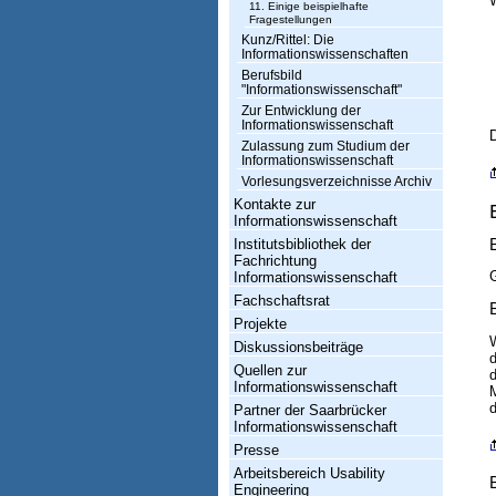
W
11. Einige beispielhafte
s
Fragestellungen
Kunz/Rittel: Die
w
Informationswissenschaften
Berufsbild
i
"Informationswissenschaft"
s
Zur Entwicklung der
Informationswissenschaft
D
s
Zulassung zum Studium der
Informationswissenschaft
e
Vorlesungsverzeichnisse Archiv
Kontakte zur
n
Informationswissenschaft
s
Institutsbibliothek der
Fachrichtung
c
G
Informationswissenschaft
Fachschaftsrat
h
Projekte
a
W
Diskussionsbeiträge
f
Quellen zur
d
Informationswissenschaft
t
d
Partner der Saarbrücker
Informationswissenschaft
Presse
Arbeitsbereich Usability
Engineering