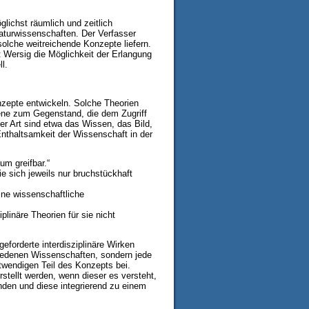
lichst räumlich und zeitlich
aturwissenschaften. Der Verfasser
solche weitreichende Konzepte liefern.
lt Wersig die Möglichkeit der Erlangung
l.
onzepte entwickeln. Solche Theorien
ene zum Gegenstand, die dem Zugriff
r Art sind etwa das Wissen, das Bild,
 Enthaltsamkeit der Wissenschaft in der
m greifbar.“
ie sich jeweils nur bruchstückhaft
ine wissenschaftliche
plinäre Theorien für sie nicht
eforderte interdisziplinäre Wirken
iedenen Wissenschaften, sondern jede
otwendigen Teil des Konzepts bei.
tellt werden, wenn dieser es versteht,
den und diese integrierend zu einem