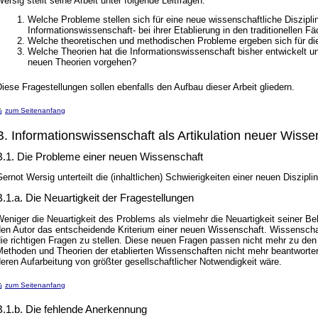
ersig stellt seine Arbeit unter folgende Leitfragen:
Welche Probleme stellen sich für eine neue wissenschaftliche Disziplin
Informationswissenschaft- bei ihrer Etablierung in den traditionellen 
Welche theoretischen und methodischen Probleme ergeben sich für di
Welche Theorien hat die Informationswissenschaft bisher entwickelt un
neuen Theorien vorgehen?
iese Fragestellungen sollen ebenfalls den Aufbau dieser Arbeit gliedern.
zum Seitenanfang
B. Informationswissenschaft als Artikulation neuer Wisse
B.1. Die Probleme einer neuen Wissenschaft
ernot Wersig unterteilt die (inhaltlichen) Schwierigkeiten einer neuen Diszipli
B.1.a. Die Neuartigkeit der Fragestellungen
eniger die Neuartigkeit des Problems als vielmehr die Neuartigkeit seiner Beh
den Autor das entscheidende Kriterium einer neuen Wissenschaft. Wissenschaf
ie richtigen Fragen zu stellen. Diese neuen Fragen passen nicht mehr zu den 
Methoden und Theorien der etablierten Wissenschaften nicht mehr beantworte
eren Aufarbeitung von größter gesellschaftlicher Notwendigkeit wäre.
zum Seitenanfang
B.1.b. Die fehlende Anerkennung