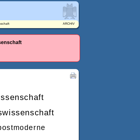
nschaft
ARCHIV
senschaft
issenschaft
swissenschaft
 postmoderne