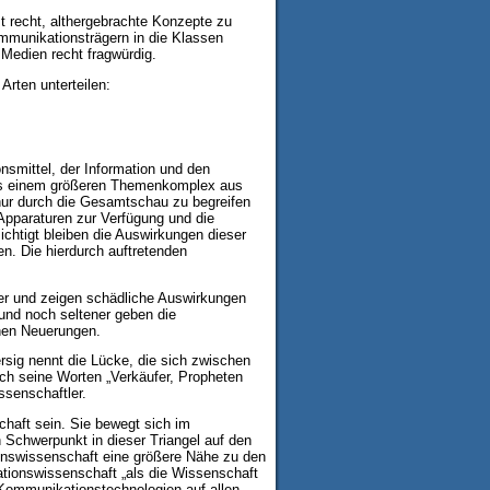
st recht, althergebrachte Konzepte zu
ommunikationsträgern in die Klassen
edien recht fragwürdig.
Arten unterteilen:
mittel, der Information und den
 aus einem größeren Themenkomplex aus
nur durch die Gesamtschau zu begreifen
Apparaturen zur Verfügung und die
chtigt bleiben die Auswirkungen dieser
n. Die hierdurch auftretenden
ter und zeigen schädliche Auswirkungen
und noch seltener geben die
hen Neuerungen.
rsig nennt die Lücke, die sich zwischen
ch seine Worten „Verkäufer, Propheten
ssenschaftler.
haft sein. Sie bewegt sich im
Schwerpunkt in dieser Triangel auf den
ionswissenschaft eine größere Nähe zu den
mationswissenschaft „als die Wissenschaft
Kommunikationstechnologien auf allen