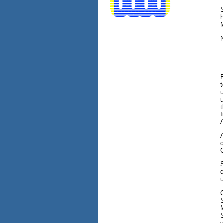
S
h
N
u
S
S