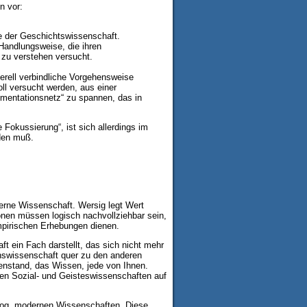
n vor:
e der Geschichtswissenschaft.
 Handlungsweise, die ihren
zu verstehen versucht.
nerell verbindliche Vorgehensweise
ll versucht werden, aus einer
gumentationsnetz“ zu spannen, das in
 Fokussierung“, ist sich allerdings im
rden muß.
erne Wissenschaft. Wersig legt Wert
ionen müssen logisch nachvollziehbar sein,
empirischen Erhebungen dienen.
t ein Fach darstellt, das sich nicht mehr
ionswissenschaft quer zu den anderen
egenstand, das Wissen, jede von Ihnen.
hen Sozial- und Geisteswissenschaften auf
 sog. modernen Wissenschaften. Diese