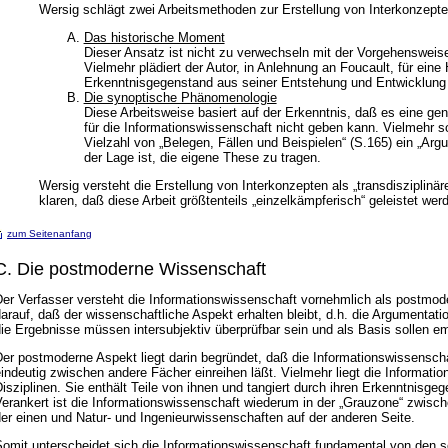
Wersig schlägt zwei Arbeitsmethoden zur Erstellung von Interkonzepte
Das historische Moment
Dieser Ansatz ist nicht zu verwechseln mit der Vorgehensweis
Vielmehr plädiert der Autor, in Anlehnung an Foucault, für eine
Erkenntnisgegenstand aus seiner Entstehung und Entwicklung 
Die synoptische Phänomenologie
Diese Arbeitsweise basiert auf der Erkenntnis, daß es eine ge
für die Informationswissenschaft nicht geben kann. Vielmehr so
Vielzahl von „Belegen, Fällen und Beispielen“ (S.165) ein „Ar
der Lage ist, die eigene These zu tragen.
Wersig versteht die Erstellung von Interkonzepten als „transdisziplinäre
klaren, daß diese Arbeit größtenteils „einzelkämpferisch“ geleistet we
zum Seitenanfang
C. Die postmoderne Wissenschaft
Der Verfasser versteht die Informationswissenschaft vornehmlich als postmod
arauf, daß der wissenschaftliche Aspekt erhalten bleibt, d.h. die Argumentat
ie Ergebnisse müssen intersubjektiv überprüfbar sein und als Basis sollen 
er postmoderne Aspekt liegt darin begründet, daß die Informationswissenschaf
indeutig zwischen andere Fächer einreihen läßt. Vielmehr liegt die Informat
isziplinen. Sie enthält Teile von ihnen und tangiert durch ihren Erkenntnisg
Verankert ist die Informationswissenschaft wiederum in der „Grauzone“ zwisc
er einen und Natur- und Ingenieurwissenschaften auf der anderen Seite.
Somit unterscheidet sich die Informationswissenschaft fundamental von den