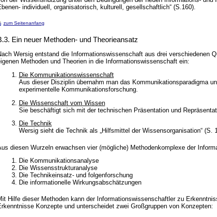
benen- individuell, organisatorisch, kulturell, gesellschaftlich“ (S.160).
zum Seitenanfang
B.3. Ein neuer Methoden- und Theorieansatz
ach Wersig entstand die Informationswissenschaft aus drei verschiedenen Que
eigenen Methoden und Theorien in die Informationswissenschaft ein:
Die Kommunikationswissenschaft
Aus dieser Disziplin übernahm man das Kommunikationsparadigma un
experimentelle Kommunikationsforschung.
Die Wissenschaft vom Wissen
Sie beschäftigt sich mit der technischen Präsentation und Repräsenta
Die Technik
Wersig sieht die Technik als „Hilfsmittel der Wissensorganisation“ (S. 
Aus diesen Wurzeln erwachsen vier (mögliche) Methodenkomplexe der Inform
Die Kommunikationsanalyse
Die Wissensstrukturanalyse
Die Technikeinsatz- und folgenforschung
Die informationelle Wirkungsabschätzungen
it Hilfe dieser Methoden kann der Informationswissenschaftler zu Erkenntni
Erkenntnisse Konzepte und unterscheidet zwei Großgruppen von Konzepten: