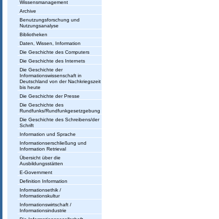
Wissensmanagement
Archive
Benutzungsforschung und
Nutzungsanalyse
Bibliotheken
Daten, Wissen, Information
Die Geschichte des Computers
Die Geschichte des Internets
Die Geschichte der
Informationswissenschaft in
Deutschland von der Nachkriegszeit
bis heute
Die Geschichte der Presse
Die Geschichte des
Rundfunks/Rundfunkgesetzgebung
Die Geschichte des Schreibens/der
Schrift
Information und Sprache
Informationserschließung und
Information Retrieval
Übersicht über die
Ausbildungsstätten
E-Government
Definition Information
Informationsethik /
Informationskultur
Informationswirtschaft /
Informationsindustrie