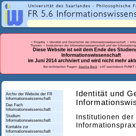
r
l
a
n
d
Projekte
Identität und Geschichte der Informationswissenschaft
Info
Themen
Institutionen der Informationswissenschaft und der Informations
e
Diese Website ist seit dem Ende des Studie
Informationswissenschaft
s
im Juni 2014 archiviert und wird nicht mehr aktu
-
Bei technischen Fragen:
Sascha Beck
- s AT saschabeck PUNKT 
F
a
c
Identität und G
Archiv der Website der FR
Informationswissenschaft
h
Informationswi
Das Fach
r
Informationswissenschaft
Institutionen de
Studium
i
Informationswissenschaft
Informationsprax
c
Kontakte zur
Informationswissenschaft