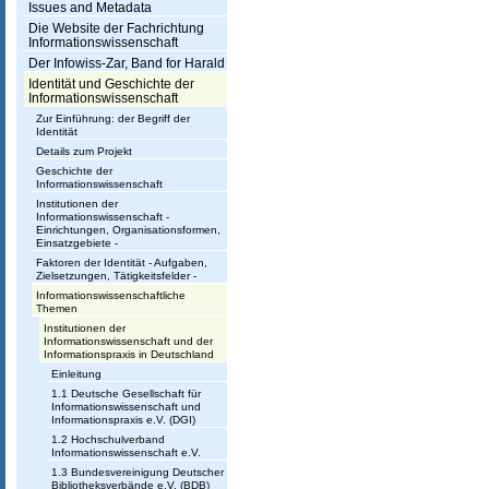
Issues and Metadata
s
Die Website der Fachrichtung
Informationswissenschaft
w
Der Infowiss-Zar, Band for Harald
i
Identität und Geschichte der
Informationswissenschaft
s
Zur Einführung: der Begriff der
Identität
s
Details zum Projekt
Geschichte der
e
Informationswissenschaft
n
Institutionen der
Informationswissenschaft -
Einrichtungen, Organisationsformen,
s
Einsatzgebiete -
Faktoren der Identität - Aufgaben,
c
Zielsetzungen, Tätigkeitsfelder -
Informationswissenschaftliche
h
Themen
Institutionen der
a
Informationswissenschaft und der
Informationspraxis in Deutschland
f
Einleitung
t
1.1 Deutsche Gesellschaft für
Informationswissenschaft und
Informationspraxis e.V. (DGI)
1.2 Hochschulverband
Informationswissenschaft e.V.
1.3 Bundesvereinigung Deutscher
Bibliotheksverbände e.V. (BDB)