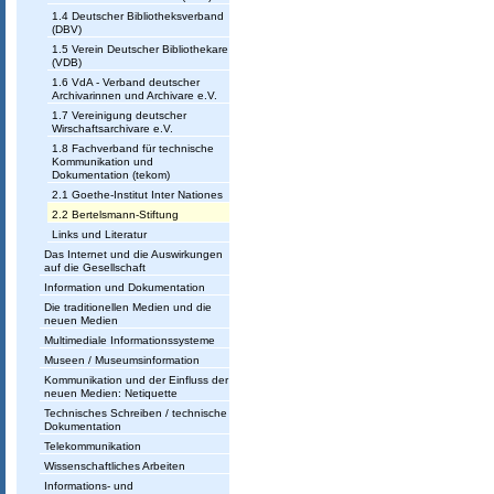
1.4 Deutscher Bibliotheksverband
(DBV)
1.5 Verein Deutscher Bibliothekare
(VDB)
1.6 VdA - Verband deutscher
Archivarinnen und Archivare e.V.
1.7 Vereinigung deutscher
Wirschaftsarchivare e.V.
1.8 Fachverband für technische
Kommunikation und
Dokumentation (tekom)
2.1 Goethe-Institut Inter Nationes
2.2 Bertelsmann-Stiftung
Links und Literatur
Das Internet und die Auswirkungen
auf die Gesellschaft
Information und Dokumentation
Die traditionellen Medien und die
neuen Medien
Multimediale Informationssysteme
Museen / Museumsinformation
Kommunikation und der Einfluss der
neuen Medien: Netiquette
Technisches Schreiben / technische
Dokumentation
Telekommunikation
Wissenschaftliches Arbeiten
Informations- und