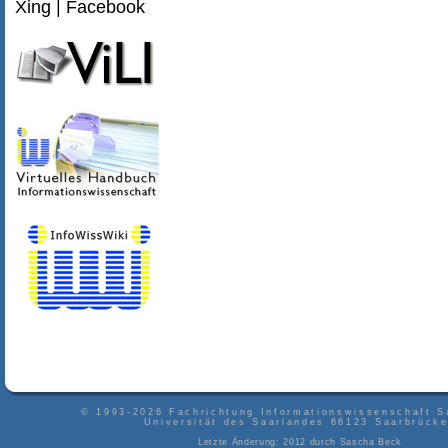
Xing
|
Facebook
© 1993-2026
Fachrichtung Informationswissenschaft S
Universität des Saarlandes
66123
Saarbrück
Letzte Änderung: 2012 durch
Sascha Beck