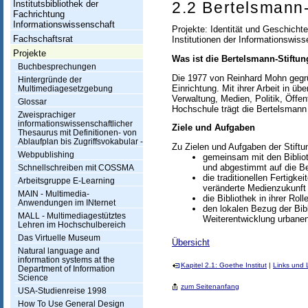
h
Institutsbibliothek der
2.2 Bertelsmann-
Fachrichtung
t
Informationswissenschaft
Projekte: Identität und Geschicht
u
Fachschaftsrat
Institutionen der Informationswis
Projekte
Was ist die Bertelsmann-Stiftu
n
Buchbesprechungen
Die 1977 von Reinhard Mohn geg
g
Hintergründe der
Einrichtung. Mit ihrer Arbeit in ü
Multimediagesetzgebung
Verwaltung, Medien, Politik, Öffe
I
Glossar
Hochschule trägt die Bertelsmann 
Zweisprachiger
n
informationswissenschaftlicher
Ziele und Aufgaben
Thesaurus mit Definitionen- von
f
Ablaufplan bis Zugriffsvokabular -
Zu Zielen und Aufgaben der Stiftu
Webpublishing
gemeinsam mit den Bibliot
o
und abgestimmt auf die B
Schnellschreiben mit COSSMA
die traditionellen Fertigke
r
Arbeitsgruppe E-Learning
veränderte Medienzukunft 
MAIN - Multimedia-
m
die Bibliothek in ihrer Ro
Anwendungen im INternet
den lokalen Bezug der Bib
MALL - Multimediagestütztes
a
Weiterentwicklung urbane
Lehren im Hochschulbereich
t
Das Virtuelle Museum
Übersicht
Natural language and
i
information systems at the
Kapitel 2.1: Goethe Institut
|
Links und L
Department of Information
o
Science
zum Seitenanfang
USA-Studienreise 1998
n
How To Use General Design