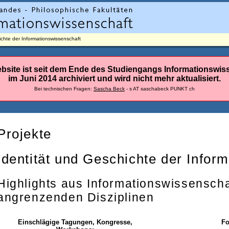
ichte der Informationswissenschaft
bsite ist seit dem Ende des Studiengangs Informationswis
im Juni 2014 archiviert und wird nicht mehr aktualisiert.
Bei technischen Fragen:
Sascha Beck
- s AT saschabeck PUNKT ch
Projekte
Identität und Geschichte der Infor
Highlights aus Informationswissenscha
angrenzenden Disziplinen
Einschlägige Tagungen, Kongresse,
Fo