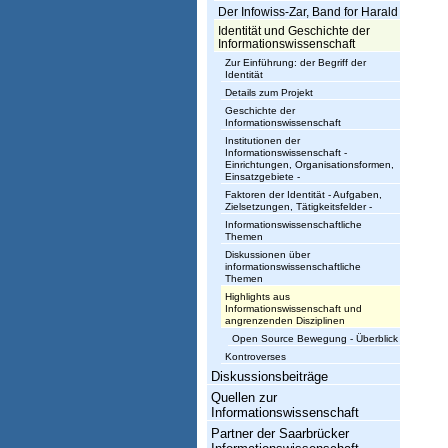
Der Infowiss-Zar, Band for Harald
s
Identität und Geschichte der
w
Informationswissenschaft
Zur Einführung: der Begriff der
i
Identität
Details zum Projekt
s
Geschichte der
Informationswissenschaft
s
Institutionen der
Informationswissenschaft -
e
Einrichtungen, Organisationsformen,
Einsatzgebiete -
n
Faktoren der Identität - Aufgaben,
Zielsetzungen, Tätigkeitsfelder -
s
Informationswissenschaftliche
Themen
c
Diskussionen über
informationswissenschaftliche
h
Themen
Highlights aus
a
Informationswissenschaft und
angrenzenden Disziplinen
f
Open Source Bewegung - Überblick
Kontroverses
t
Diskussionsbeiträge
Quellen zur
Informationswissenschaft
Partner der Saarbrücker