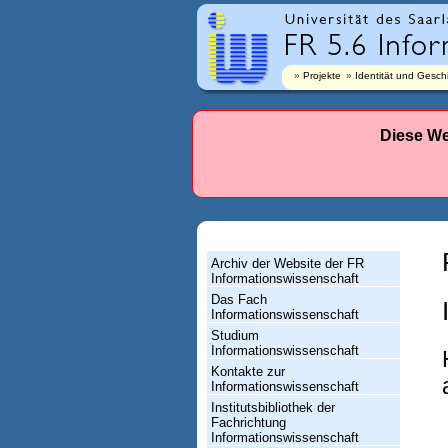
r
l
a
Projekte
Identität und Gesch
n
d
Diese We
e
s
-
F
Archiv der Website der FR
a
Informationswissenschaft
Das Fach
c
Informationswissenschaft
h
Studium
Informationswissenschaft
r
Kontakte zur
Informationswissenschaft
i
Institutsbibliothek der
c
Fachrichtung
Informationswissenschaft