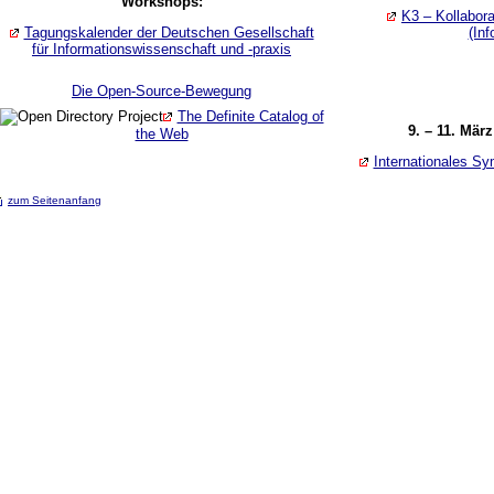
Workshops:
K3 – Kollabor
Tagungskalender der Deutschen Gesellschaft
(In
für Informationswissenschaft und -praxis
Die Open-Source-Bewegung
The Definite Catalog of
9. – 11. Mär
the Web
Internationales S
zum Seitenanfang