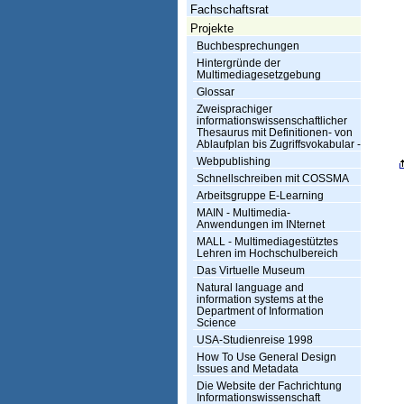
h
Fachschaftsrat
t
Projekte
Buchbesprechungen
u
Hintergründe der
Multimediagesetzgebung
n
Glossar
g
Zweisprachiger
informationswissenschaftlicher
I
Thesaurus mit Definitionen- von
Ablaufplan bis Zugriffsvokabular -
n
Webpublishing
Schnellschreiben mit COSSMA
f
Arbeitsgruppe E-Learning
o
MAIN - Multimedia-
Anwendungen im INternet
r
MALL - Multimediagestütztes
Lehren im Hochschulbereich
m
Das Virtuelle Museum
a
Natural language and
information systems at the
t
Department of Information
Science
i
USA-Studienreise 1998
How To Use General Design
o
Issues and Metadata
Die Website der Fachrichtung
n
Informationswissenschaft