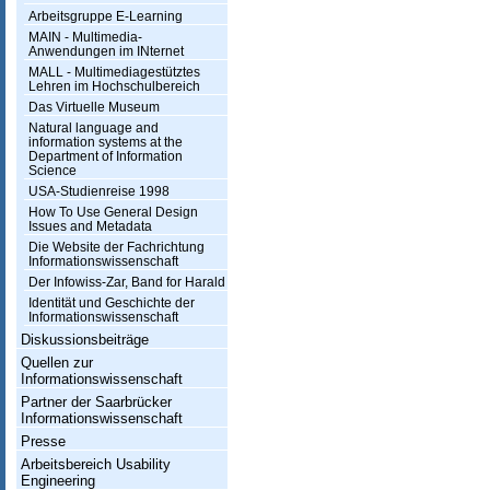
s
Arbeitsgruppe E-Learning
MAIN - Multimedia-
w
Anwendungen im INternet
MALL - Multimediagestütztes
i
Lehren im Hochschulbereich
Das Virtuelle Museum
s
Natural language and
s
information systems at the
Department of Information
Science
e
USA-Studienreise 1998
n
How To Use General Design
Issues and Metadata
s
Die Website der Fachrichtung
Informationswissenschaft
c
Der Infowiss-Zar, Band for Harald
h
Identität und Geschichte der
Informationswissenschaft
a
Diskussionsbeiträge
Quellen zur
f
Informationswissenschaft
t
Partner der Saarbrücker
Informationswissenschaft
Presse
Arbeitsbereich Usability
Engineering