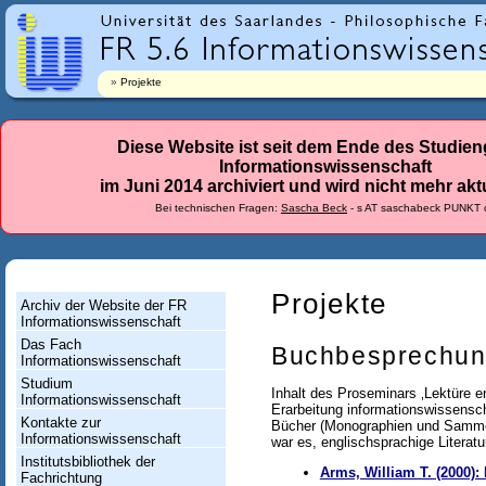
r
l
a
Projekte
n
d
Diese Website ist seit dem Ende des Studie
Informationswissenschaft
e
im Juni 2014 archiviert und wird nicht mehr aktu
s
Bei technischen Fragen:
Sascha Beck
- s AT saschabeck PUNKT 
-
F
a
Projekte
Archiv der Website der FR
Informationswissenschaft
c
Das Fach
Buchbesprechu
h
Informationswissenschaft
Studium
r
Inhalt des Proseminars ‚Lektüre e
Informationswissenschaft
Erarbeitung informationswissensch
i
Kontakte zur
Bücher (Monographien und Sammelb
Informationswissenschaft
war es, englischsprachige Literatu
c
Institutsbibliothek der
Arms, William T. (2000):
Fachrichtung