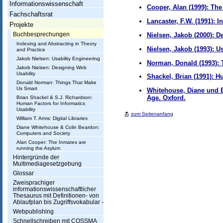
h
Informationswissenschaft
Cooper, Alan (1999): The
t
Fachschaftsrat
Lancaster, F.W. (1991): 
Projekte
u
Nielsen, Jakob (2000): D
Buchbesprechungen
n
Indexing and Abstracting in Theory
Nielsen, Jakob (1993): U
and Practice
g
Jakob Nielsen: Usability Engineering
Norman, Donald (1993): 
Jakob Nielsen: Designing Web
I
Usability
Shackel, Brian (1991): H
Donald Norman: Things That Make
n
Us Smart
Whitehouse, Diane und B
Age. Oxford.
Brian Shackel & S.J. Richardson:
f
Human Factors for Informatics
Usability
o
zum Seitenanfang
William T. Arms: Digital Libraries
Diane Whitehouse & Colin Beardon:
r
Computers and Society
Alan Cooper: The Inmates are
m
running the Asylum
a
Hintergründe der
Multimediagesetzgebung
t
Glossar
Zweisprachiger
i
informationswissenschaftlicher
Thesaurus mit Definitionen- von
o
Ablaufplan bis Zugriffsvokabular -
Webpublishing
n
Schnellschreiben mit COSSMA