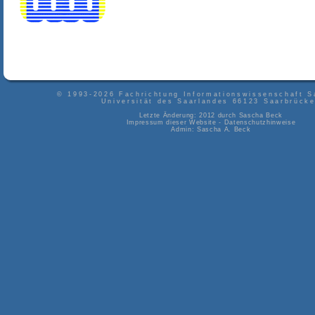
© 1993-2026
Fachrichtung Informationswissenschaft S
Universität des Saarlandes
66123
Saarbrück
Letzte Änderung: 2012 durch
Sascha Beck
Impressum dieser Website
-
Datenschutzhinweise
Admin:
Sascha A. Beck