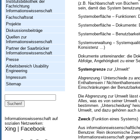
Institutsbibliothek der
(z.B. Nachbarschaft von Büchern i
Fachrichtung
sein, damit das System benutzung
Informationswissenschaft
Systemoberfläche – Funktionen: 
Fachschaftsrat
Projekte
Systemoberfläche – Dokumente: D
Diskussionsbeiträge
Systemoberfläche – Benutzbarkeit
Quellen zur
Informationswissenschaft
Systemverwaltung – Systemqualitä
Konsistenz …)
Partner der Saarbrücker
Informationswissenschaft
Dokumente untereinander: die Dok
Presse
Abfolge, Angehörigkeit zu einer S
Arbeitsbereich Usability
Systemgrenze
zur „Umwelt“
Engineering
Impressum
Abgrenzung / Unterschiede zu a
Enthaltensein / Nichtenthaltense
Sitemap
Einschränkungen der Benutzbarkei
Die Abgrenzung zur Umwelt lässt ei
Suche
Alles, was es von seiner Umwelt 
bestimmen. „Unterscheidung“ heis
Umwelt, und dazu gehören auch 
Informationswissenschaft auf
Zweck
(Funktion eines Systems)
sozialen Netzwerken:
Aus informationswissenschaftliche
Xing
|
Facebook
Benutzer. Rein ökonomische Zweck
Informationswissenschaft geringe