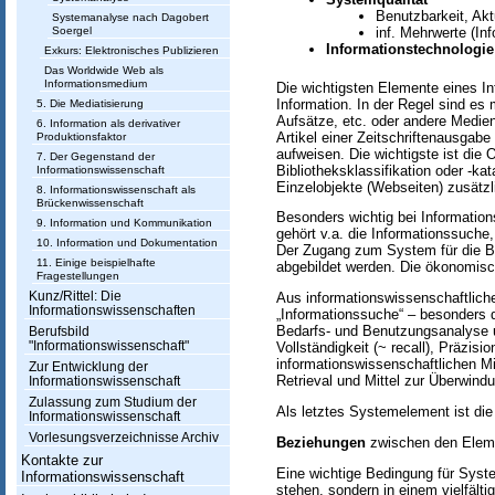
s
Benutzbarkeit, Akt
Systemanalyse nach Dagobert
Soergel
inf. Mehrwerte (In
w
Informationstechnologie
Exkurs: Elektronisches Publizieren
Das Worldwide Web als
i
Informationsmedium
Die wichtigsten Elemente eines I
Information. In der Regel sind es 
5. Die Mediatisierung
s
Aufsätze, etc. oder andere Medie
6. Information als derivativer
Artikel einer Zeitschriftenausga
Produktionsfaktor
s
aufweisen. Die wichtigste ist die 
7. Der Gegenstand der
Bibliotheksklassifikation oder -ka
Informationswissenschaft
e
Einzelobjekte (Webseiten) zusätzl
8. Informationswissenschaft als
Brückenwissenschaft
n
Besonders wichtig bei Informatio
9. Information und Kommunikation
gehört v.a. die Informationssuche
s
10. Information und Dokumentation
Der Zugang zum System für die B
11. Einige beispielhafte
abgebildet werden. Die ökonomisc
c
Fragestellungen
Kunz/Rittel: Die
Aus informationswissenschaftliche
h
Informationswissenschaften
„Informationssuche“ – besonders
Bedarfs- und Benutzungsanalyse un
Berufsbild
a
"Informationswissenschaft"
Vollständigkeit (~ recall), Präzisi
informationswissenschaftlichen Mi
f
Zur Entwicklung der
Retrieval und Mittel zur Überwind
Informationswissenschaft
t
Zulassung zum Studium der
Als letztes Systemelement ist di
Informationswissenschaft
Vorlesungsverzeichnisse Archiv
Beziehungen
zwischen den Elem
Kontakte zur
Eine wichtige Bedingung für Syst
Informationswissenschaft
stehen, sondern in einem vielfäl