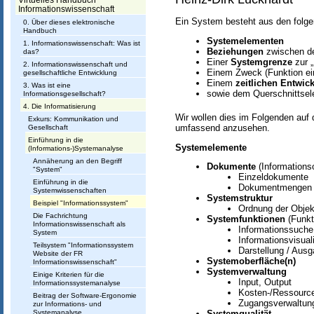
h
Virtuelles Handbuch
Informationswissenschaft
t
Ein System besteht aus den fol
0. Über dieses elektronische
Handbuch
u
Systemelementen
1. Informationswissenschaft: Was ist
Beziehungen
zwischen d
das?
n
Einer
Systemgrenze
zur 
2. Informationswissenschaft und
Einem Zweck (Funktion e
gesellschaftliche Entwicklung
g
Einem
zeitlichen Entwic
3. Was ist eine
sowie dem Querschnittse
Informationsgesellschaft?
I
4. Die Informatisierung
Wir wollen dies im Folgenden auf 
Exkurs: Kommunikation und
n
umfassend anzusehen.
Gesellschaft
f
Einführung in die
Systemelemente
(Informations-)Systemanalyse
o
Annäherung an den Begriff
Dokumente
(Informations
"System"
Einzeldokumente
r
Einführung in die
Dokumentmengen
Systemwissenschaften
Systemstruktur
m
Beispiel "Informationssystem"
Ordnung der Objekt
Die Fachrichtung
Systemfunktionen
(Funkti
a
Informationswissenschaft als
Informationssuche
System
Informationsvisual
t
Teilsystem "Informationssystem
Darstellung / Ausg
Website der FR
Systemoberfläche(n)
i
Informationswissenschaft"
Systemverwaltung
Einige Kriterien für die
Input, Output
o
Informationssystemanalyse
Kosten-/Ressourc
Beitrag der Software-Ergonomie
Zugangsverwaltun
n
zur Informations- und
Systemanalyse
Systemqualität