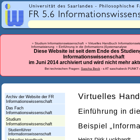
r
l
a
n
d
Studium Informationswissenschaft
Virtuelles Handbuch Informationswi
Informatisierung
Einführung in die (Informations-)Systemanalyse
e
Diese Website ist seit dem Ende des Studie
Informationswissenschaft
s
im Juni 2014 archiviert und wird nicht mehr aktu
-
Bei technischen Fragen:
Sascha Beck
- s AT saschabeck PUNKT 
F
a
c
Virtuelles Han
Archiv der Website der FR
Informationswissenschaft
h
Das Fach
Einführung in di
r
Informationswissenschaft
Studium
i
Informationswissenschaft
Beispiel „Inform
c
Studienführer
Informationswissenschaft
Heinz-Dirk Luckhardt