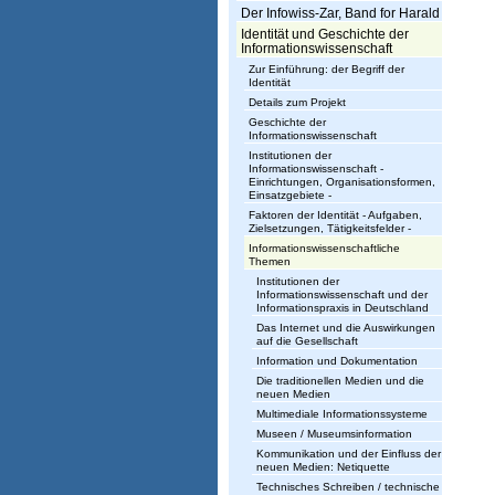
Der Infowiss-Zar, Band for Harald
s
Identität und Geschichte der
w
Informationswissenschaft
Zur Einführung: der Begriff der
i
Identität
Details zum Projekt
s
Geschichte der
Informationswissenschaft
s
Institutionen der
Informationswissenschaft -
e
Einrichtungen, Organisationsformen,
Einsatzgebiete -
n
Faktoren der Identität - Aufgaben,
Zielsetzungen, Tätigkeitsfelder -
s
Informationswissenschaftliche
Themen
c
Institutionen der
Informationswissenschaft und der
h
Informationspraxis in Deutschland
Das Internet und die Auswirkungen
a
auf die Gesellschaft
Information und Dokumentation
f
Die traditionellen Medien und die
neuen Medien
t
Multimediale Informationssysteme
Museen / Museumsinformation
Kommunikation und der Einfluss der
neuen Medien: Netiquette
Technisches Schreiben / technische