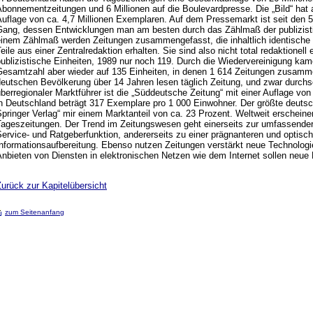
bonnementzeitungen und 6 Millionen auf die Boulevardpresse. Die „Bild“ hat 
Auflage von ca. 4,7 Millionen Exemplaren. Auf dem Pressemarkt ist seit den 
Gang, dessen Entwicklungen man am besten durch das Zählmaß der publizist
einem Zählmaß werden Zeitungen zusammengefasst, die inhaltlich identische 
eile aus einer Zentralredaktion erhalten. Sie sind also nicht total redaktionel
ublizistische Einheiten, 1989 nur noch 119. Durch die Wiedervereinigung kam
Gesamtzahl aber wieder auf 135 Einheiten, in denen 1 614 Zeitungen zusamm
eutschen Bevölkerung über 14 Jahren lesen täglich Zeitung, und zwar durchsc
berregionaler Marktführer ist die „Süddeutsche Zeitung“ mit einer Auflage v
in Deutschland beträgt 317 Exemplare pro 1 000 Einwohner. Der größte deutsc
pringer Verlag“ mir einem Marktanteil von ca. 23 Prozent. Weltweit erscheine
Tageszeitungen. Der Trend im Zeitungswesen geht einerseits zur umfassende
ervice- und Ratgeberfunktion, andererseits zu einer prägnanteren und optis
nformationsaufbereitung. Ebenso nutzen Zeitungen verstärkt neue Technologien
Anbieten von Diensten in elektronischen Netzen wie dem Internet sollen neu
urück zur Kapitelübersicht
zum Seitenanfang