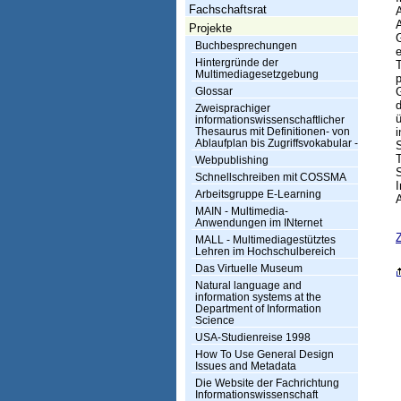
h
Fachschaftsrat
A
t
Projekte
Buchbesprechungen
u
Hintergründe der
T
Multimediagesetzgebung
n
p
Glossar
g
d
Zweisprachiger
ü
informationswissenschaftlicher
I
Thesaurus mit Definitionen- von
Ablaufplan bis Zugriffsvokabular -
S
n
Webpublishing
S
Schnellschreiben mit COSSMA
f
I
Arbeitsgruppe E-Learning
o
MAIN - Multimedia-
Anwendungen im INternet
r
Z
MALL - Multimediagestütztes
Lehren im Hochschulbereich
m
Das Virtuelle Museum
a
Natural language and
information systems at the
t
Department of Information
Science
i
USA-Studienreise 1998
How To Use General Design
o
Issues and Metadata
Die Website der Fachrichtung
n
Informationswissenschaft