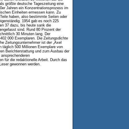
als größte deutsche Tageszeitung eine
50er Jahren ein Konzentrationsprozess im
ischen Einheiten ermessen kann. Zu
Teile haben, also bestimmte Seiten oder
l eigenständig. 1954 gab es noch 225
en 37 dazu, bis heute sank die
engefasst sind. Rund 80 Prozent der
hnittlich 30 Minuten lang. Der
on 402 000 Exemplaren. Die Zeitungsdichte
he Zeitungsunternehmer ist der „Axel
n täglich 500 Millionen Exemplare von
ren Berichterstattung und zum Ausbau der
ch ansprechenderen
 für die redaktionelle Arbeit. Durch das
e Leser gewonnen werden.