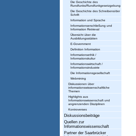
Die Geschichte des
Rundfunks/Rundfunkgesetzgebung
Die Geschichte des Schreibens/der
Schrift
Information und Sprache
Informationserschließung und
Information Retrieval
Übersicht über die
Ausbildungsstätten
E-Government
Definition Information
Informationsethik /
Informationskultur
Informationswirtschaft /
Informationsindustrie
Die Informationsgesellschaft
Webmining
Diskussionen über
informationswissenschaftliche
Themen
Highlights aus
Informationswissenschaft und
angrenzenden Disziplinen
Kontroverses
Diskussionsbeiträge
Quellen zur
Informationswissenschaft
Partner der Saarbrücker