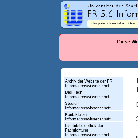
r
l
a
Projekte
Identität und Gesch
n
d
Diese We
e
s
-
F
Archiv der Website der FR
a
Informationswissenschaft
Das Fach
c
Informationswissenschaft
h
Studium
Informationswissenschaft
r
Kontakte zur
Informationswissenschaft
i
Institutsbibliothek der
c
Fachrichtung
Informationswissenschaft
I