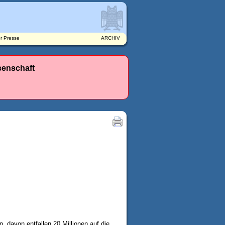
r Presse
ARCHIV
senschaft
 davon entfallen 20 Millionen auf die