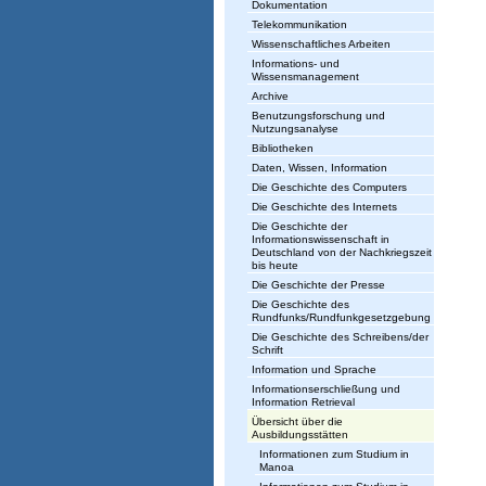
Dokumentation
Telekommunikation
Wissenschaftliches Arbeiten
Informations- und
Wissensmanagement
Archive
Benutzungsforschung und
Nutzungsanalyse
Bibliotheken
Daten, Wissen, Information
Die Geschichte des Computers
Die Geschichte des Internets
Die Geschichte der
Informationswissenschaft in
Deutschland von der Nachkriegszeit
bis heute
Die Geschichte der Presse
Die Geschichte des
Rundfunks/Rundfunkgesetzgebung
Die Geschichte des Schreibens/der
Schrift
Information und Sprache
Informationserschließung und
Information Retrieval
Übersicht über die
Ausbildungsstätten
Informationen zum Studium in
Manoa