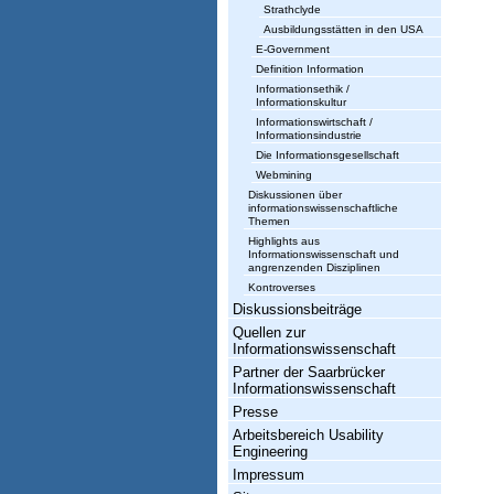
Strathclyde
Ausbildungsstätten in den USA
E-Government
Definition Information
Informationsethik /
Informationskultur
Informationswirtschaft /
Informationsindustrie
Die Informationsgesellschaft
Webmining
Diskussionen über
informationswissenschaftliche
Themen
Highlights aus
Informationswissenschaft und
angrenzenden Disziplinen
Kontroverses
Diskussionsbeiträge
Quellen zur
Informationswissenschaft
Partner der Saarbrücker
Informationswissenschaft
Presse
Arbeitsbereich Usability
Engineering
Impressum