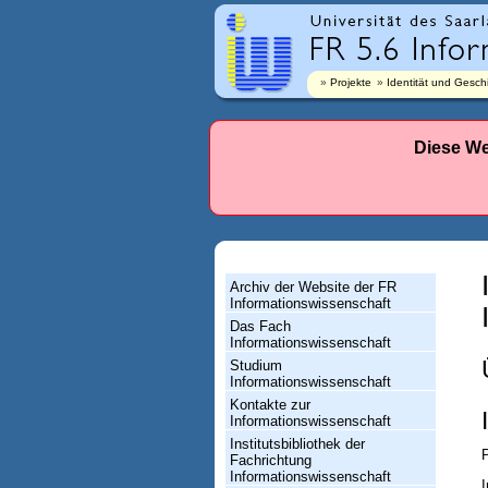
r
l
a
Projekte
Identität und Gesch
n
d
Diese We
e
s
-
F
Archiv der Website der FR
a
Informationswissenschaft
Das Fach
c
Informationswissenschaft
h
Studium
Informationswissenschaft
r
Kontakte zur
Informationswissenschaft
i
Institutsbibliothek der
c
P
Fachrichtung
Informationswissenschaft