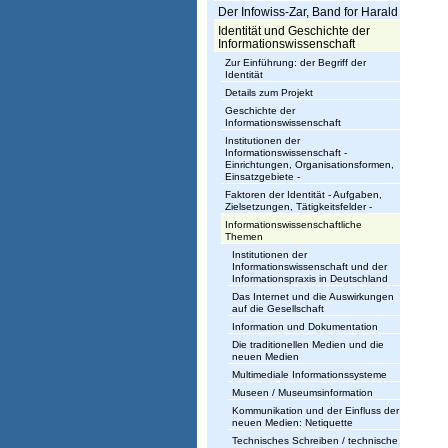
Der Infowiss-Zar, Band for Harald
s
Identität und Geschichte der
w
Informationswissenschaft
Zur Einführung: der Begriff der
i
Identität
Details zum Projekt
s
Geschichte der
Informationswissenschaft
s
Institutionen der
Informationswissenschaft -
e
Einrichtungen, Organisationsformen,
Einsatzgebiete -
n
Faktoren der Identität - Aufgaben,
Zielsetzungen, Tätigkeitsfelder -
s
Informationswissenschaftliche
Themen
c
Institutionen der
Informationswissenschaft und der
h
Informationspraxis in Deutschland
Das Internet und die Auswirkungen
a
auf die Gesellschaft
Information und Dokumentation
f
Die traditionellen Medien und die
neuen Medien
t
Multimediale Informationssysteme
Museen / Museumsinformation
Kommunikation und der Einfluss der
neuen Medien: Netiquette
Technisches Schreiben / technische