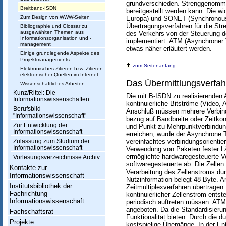
grundverschieden. Strenggenommen
s
Breitband-ISDN
bereitgestellt werden kann. Die 
Zum Design von WWW-Seiten
Europa) und SONET (Synchronous O
w
Übertragungsverfahren für die Str
Bibliographie und Glossar zu
ausgewählten Themen aus
des Verkehrs von der Steuerung d
i
Informationsorganisation und -
implementiert. ATM (Asynchroner T
management
etwas näher erläutert werden.
s
Einige grundlegende Aspekte des
Projektmanagements
s
zum Seitenanfang
Elektronisches Zitieren bzw. Zitieren
elektronischer Quellen im Internet
e
Das Übermittlungsverfa
Wissenschaftliches Arbeiten
Kunz/Rittel: Die
n
Die mit B-ISDN zu realisierenden
Informationswissenschaften
kontinuierliche Bitströme (Video
s
Berufsbild
Anschluß müssen mehrere Verbindu
"Informationswissenschaft"
bezug auf Bandbreite oder Zeitkon
c
Zur Entwicklung der
und Punkt zu Mehrpunktverbindun
Informationswissenschaft
erreichen, wurde der Asynchrone T
h
vereinfachtes verbindungsorientie
Zulassung zum Studium der
Informationswissenschaft
Verwendung von Paketen fester Lä
a
ermöglichte hardwaregesteuerte Ve
Vorlesungsverzeichnisse Archiv
softwaregesteuerte ab. Die Zellen
Kontakte zur
f
Verarbeitung des Zellenstroms du
Informationswissenschaft
Nutzinformation belegt 48 Byte.
t
Institutsbibliothek der
Zeitmultiplexverfahren übertragen
Fachrichtung
kontinuierlicher Zellenstrom entst
Informationswissenschaft
periodisch auftreten müssen. ATM 
angeboten. Da die Standardisierun
Fachschaftsrat
Funktionalität bieten. Durch die
Projekte
kostspielige Übergänge. In der En