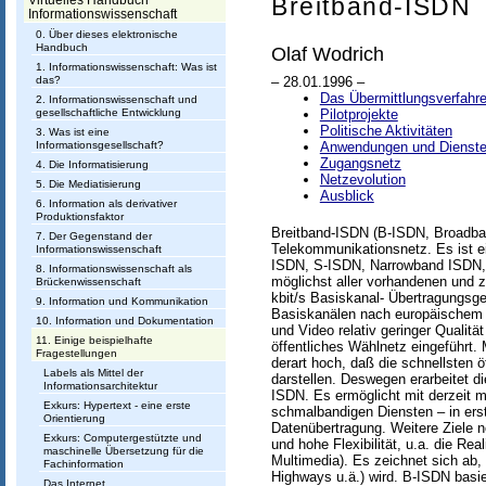
h
Breitband-ISDN
Virtuelles Handbuch
Informationswissenschaft
t
0. Über dieses elektronische
Handbuch
Olaf Wodrich
u
1. Informationswissenschaft: Was ist
das?
– 28.01.1996 –
n
Das Übermittlungsverfahr
2. Informationswissenschaft und
gesellschaftliche Entwicklung
Pilotprojekte
g
Politische Aktivitäten
3. Was ist eine
Informationsgesellschaft?
Anwendungen und Dienst
I
Zugangsnetz
4. Die Informatisierung
Netzevolution
5. Die Mediatisierung
n
Ausblick
6. Information als derivativer
f
Produktionsfaktor
Breitband-ISDN (B-ISDN, Broadband
7. Der Gegenstand der
Telekommunikationsnetz. Es ist e
o
Informationswissenschaft
ISDN, S-ISDN, Narrowband ISDN, N
8. Informationswissenschaft als
r
möglichst aller vorhandenen und 
Brückenwissenschaft
kbit/s Basiskanal- Übertragungsg
9. Information und Kommunikation
m
Basiskanälen nach europäischem S
10. Information und Dokumentation
und Video relativ geringer Qualit
11. Einige beispielhafte
a
öffentliches Wählnetz eingeführt.
Fragestellungen
derart hoch, daß die schnellsten
Labels als Mittel der
t
darstellen. Deswegen erarbeitet d
Informationsarchitektur
ISDN. Es ermöglicht mit derzeit m
i
Exkurs: Hypertext - eine erste
schmalbandigen Diensten – in erst
Orientierung
Datenübertragung. Weitere Ziele
o
Exkurs: Computergestützte und
und hohe Flexibilität, u.a. die Re
maschinelle Übersetzung für die
Multimedia). Es zeichnet sich ab,
Fachinformation
n
Highways u.ä.) wird. B-ISDN basie
Das Internet