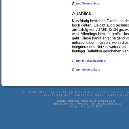
zum Seitenanfang
Ausblick
Kurzfristig bestehen Zweifel an 
hoch gelten. Es gibt auch technis
am Erfolg von ATM/B-ISDN gezweife
wird. Allerdings besteht große U
geht. Diese hängt entscheidend vo
unterscheiden müssen, wenn diese 
integrierendes Netz geworden ist,
heutiger Definition geschehen ka
zum Inhaltsverzeichnis
zum Seitenanfang
© 1993-2026
Fachrichtung Informationswissenschaft S
Universität des Saarlandes
66123
Saarbrück
Letzte Änderung: 2012 durch
Sascha Beck
Impressum dieser Website
-
Datenschutzhinweise
Admin:
Sascha A. Beck