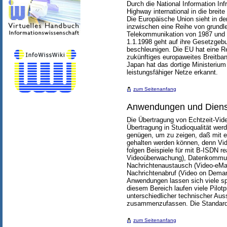
Durch die National Information Infr
Highway international in die breit
Die Europäische Union sieht in der
inzwischen eine Reihe von grundl
Telekommunikation von 1987 und d
1.1.1998 geht auf ihre Gesetzgeb
beschleunigen. Die EU hat eine 
zukünftiges europaweites Breitban
Japan hat das dortige Ministerium
leistungsfähiger Netze erkannt.
zum Seitenanfang
Anwendungen und Diens
Die Übertragung von Echtzeit-Vide
Übertragung in Studioqualität wer
genügen, um zu zeigen, daß mit 
gehalten werden können, denn Vid
folgen Beispiele für mit B-ISDN r
Videoüberwachung), Datenkommun
Nachrichtenaustausch (Video-eMai
Nachrichtenabruf (Video on Demand
Anwendungen lassen sich viele sp
diesem Bereich laufen viele Pilot
unterschiedlicher technischer Auss
zusammenzufassen. Die Standardis
zum Seitenanfang