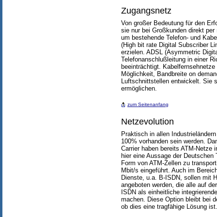
Zugangsnetz
Von großer Bedeutung für den Er
sie nur bei Großkunden direkt pe
um bestehende Telefon- und Kabel
(High bit rate Digital Subscriber
erzielen. ADSL (Asymmetric Digital
Telefonanschlußleitung in einer R
beeinträchtigt. Kabelfernsehnetz
Möglichkeit, Bandbreite on deman
Luftschnittstellen entwickelt. Si
ermöglichen.
zum Seitenanfang
Netzevolution
Praktisch in allen Industrielände
100% vorhanden sein werden. Dami
Carrier haben bereits ATM-Netze i
hier eine Aussage der Deutschen T
Form von ATM-Zellen zu transport
Mbit/s eingeführt. Auch im Berei
Dienste, u.a. B-ISDN, sollen mit 
angeboten werden, die alle auf der
ISDN als einheitliche integrierend
machen. Diese Option bleibt bei d
ob dies eine tragfähige Lösung ist