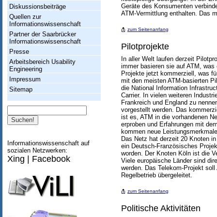
Geräte des Konsumenten verbinden
Diskussionsbeiträge
ATM-Vermittlung enthalten. Das 
Quellen zur
Informationswissenschaft
zum Seitenanfang
Partner der Saarbrücker
Informationswissenschaft
Pilotprojekte
Presse
In aller Welt laufen derzeit Pilot
Arbeitsbereich Usability
immer basieren sie auf ATM, was 
Engineering
Projekte jetzt kommerziell, was f
Impressum
mit den meisten ATM-basierten Pil
die National Information Infrastr
Sitemap
Carrier. In vielen weiteren Indust
Frankreich und England zu nennen,
Suche
vorgestellt werden. Das kommerzie
ist es, ATM in die vorhandenen N
erproben und Erfahrungen mit dem
kommen neue Leistungsmerkmale h
Das Netz hat derzeit 20 Knoten in
Informationswissenschaft auf
ein Deutsch-Französisches Projek
sozialen Netzwerken:
worden. Der Knoten Köln ist die V
Xing
|
Facebook
Viele europäische Länder sind di
werden. Das Telekom-Projekt soll
Regelbetrieb übergeleitet.
zum Seitenanfang
Politische Aktivitäten