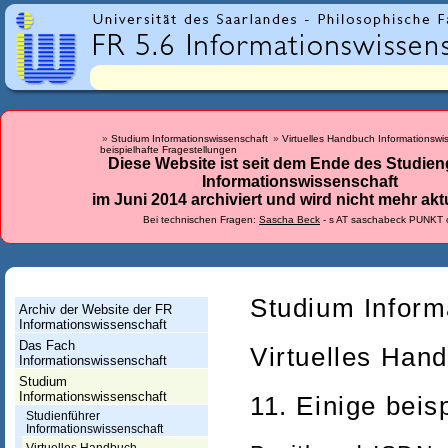
r
l
a
n
d
Studium Informationswissenschaft
Virtuelles Handbuch Informationswi
beispielhafte Fragestellungen
e
Diese Website ist seit dem Ende des Studie
Informationswissenschaft
s
im Juni 2014 archiviert und wird nicht mehr aktu
-
Bei technischen Fragen:
Sascha Beck
- s AT saschabeck PUNKT 
F
a
c
Studium Inform
Archiv der Website der FR
Informationswissenschaft
h
Das Fach
Virtuelles Han
r
Informationswissenschaft
Studium
i
Informationswissenschaft
11. Einige beis
c
Studienführer
Informationswissenschaft